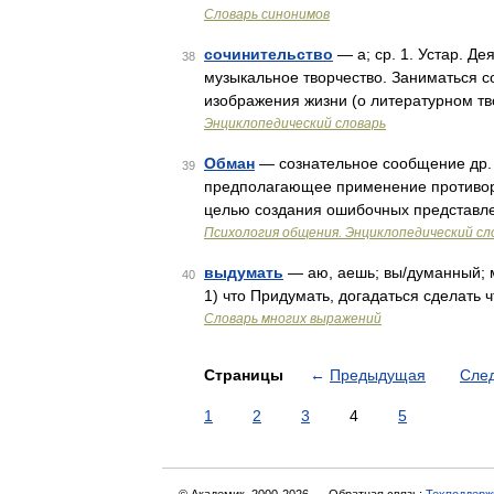
Словарь синонимов
сочинительство
— а; ср. 1. Устар. Де
38
музыкальное творчество. Заниматься со
изображения жизни (о литературном тво
Энциклопедический словарь
Обман
— сознательное сообщение др. 
39
предполагающее применение противор
целью создания ошибочных представле
Психология общения. Энциклопедический сл
выдумать
— аю, аешь; вы/думанный; м
40
1) что Придумать, догадаться сделать 
Словарь многих выражений
Страницы
←
Предыдущая
Сле
1
2
3
4
5