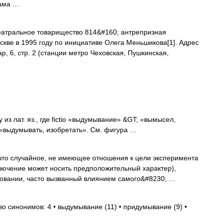
ама …
атральное товарищество 814&#160; антрепризная
скве в 1995 году по инициативе Олега Меньшикова[1]. Адрес
р, 6, стр. 2 (станции метро Чеховская, Пушкинская,
из лат. яз., где fictio «выдумывание» &GT; «вымысел,
 «выдумывать, изобретать». См. фигура …
то случайное, не имеющее отношения к цели эксперимента
лючение может носить предположительный характер),
овании, часто вызванный влиянием самого&#8230; …
во синонимов: 4 • выдумывание (11) • придумывание (9) •