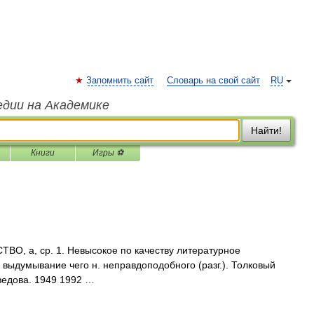
Запомнить сайт
Словарь на свой сайт
RU
едии на Академике
Найти!
Книги
Игры ⚽
, а, ср. 1. Невысокое по качеству литературное
 выдумывание чего н. неправдоподобного (разг.). Толковый
ведова. 1949 1992 …