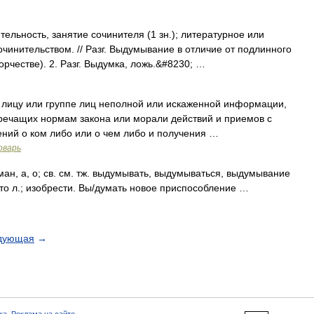
ятельность, занятие сочинителя (1 зн.); литературное или
чинительством. // Разг. Выдумывание в отличие от подлинного
рчестве). 2. Разг. Выдумка, ложь.&#8230; …
лицу или группе лиц неполной или искаженной информации,
ечащих нормам закона или морали действий и приемов с
ний о ком либо или о чем либо и получения …
оварь
ан, а, о; св. см. тж. выдумывать, выдумываться, выдумывание
что л.; изобрести. Вы/думать новое приспособление …
дующая
→