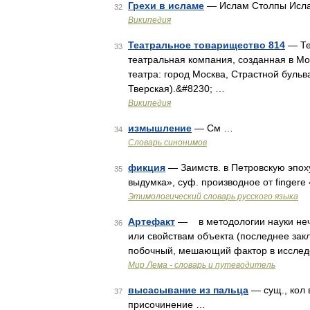
Грехи в исламе
— Ислам Столпы Исл
32
Википедия
Театральное товарищество 814
— Те
33
театральная компания, созданная в Мо
театра: город Москва, Страстной бульва
Тверская).&#8230; …
Википедия
измышление
— См …
34
Словарь синонимов
фикция
— Заимств. в Петровскую эпоху 
35
выдумка», суф. производное от fingere
Этимологический словарь русского языка
Артефакт
— в методологии науки неч
36
или свойствам объекта (последнее зак
побочный, мешающий фактор в исслед
Мир Лема - словарь и путеводитель
высасывание из пальца
— сущ., кол 
37
присочинение …